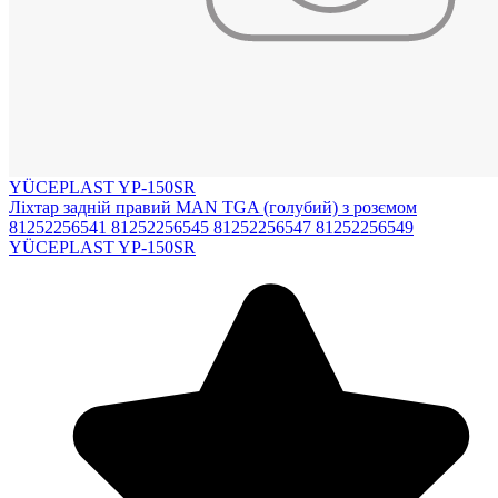
YÜCEPLAST YP-150SR
Ліхтар задній правий MAN TGA (голубий) з розємом
81252256541 81252256545 81252256547 81252256549
YÜCEPLAST YP-150SR