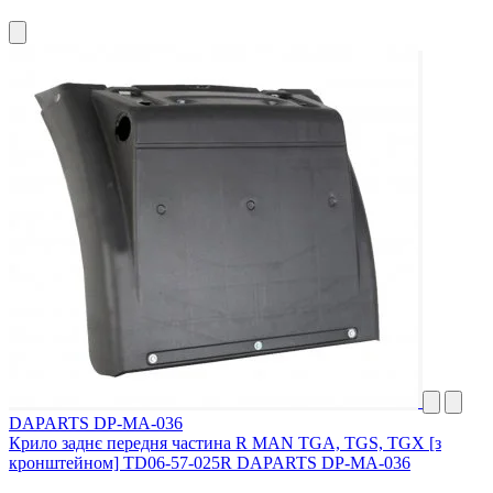
DAPARTS DP-MA-036
Крило заднє передня частина R MAN TGA, TGS, TGX [з
кронштейном] TD06-57-025R DAPARTS DP-MA-036