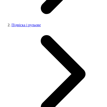
Підвіска і рульове