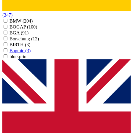
(347)
BMW
(204)
BOGAP
(100)
BGA
(91)
Borsehung
(12)
BIRTH
(3)
Bapmic
(3)
blue-print