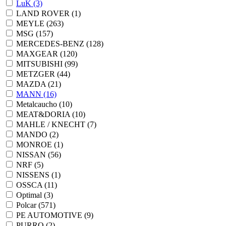
LuK
(3)
LAND ROVER
(1)
MEYLE
(263)
MSG
(157)
MERCEDES-BENZ
(128)
MAXGEAR
(120)
MITSUBISHI
(99)
METZGER
(44)
MAZDA
(21)
MANN
(16)
Metalcaucho
(10)
MEAT&DORIA
(10)
MAHLE / KNECHT
(7)
MANDO
(2)
MONROE
(1)
NISSAN
(56)
NRF
(5)
NISSENS
(1)
OSSCA
(11)
Optimal
(3)
Polcar
(571)
PE AUTOMOTIVE
(9)
PURRO
(2)