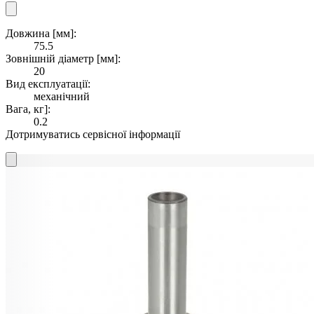
Довжина [мм]:
75.5
Зовнішній діаметр [мм]:
20
Вид експлуатації:
механічний
Вага, кг]:
0.2
Дотримуватись сервісної інформації