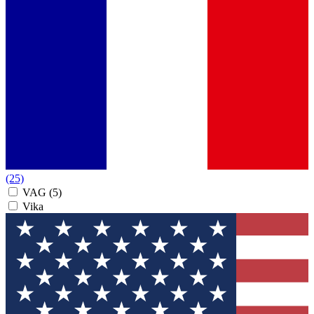
(25)
VAG
(5)
Vika