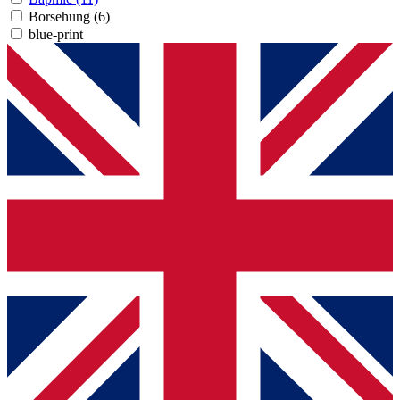
Borsehung
(6)
blue-print