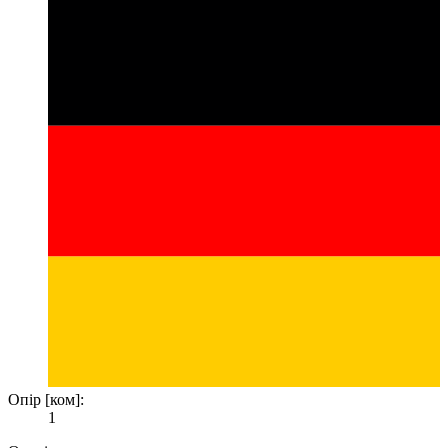
Опір [ком]:
1