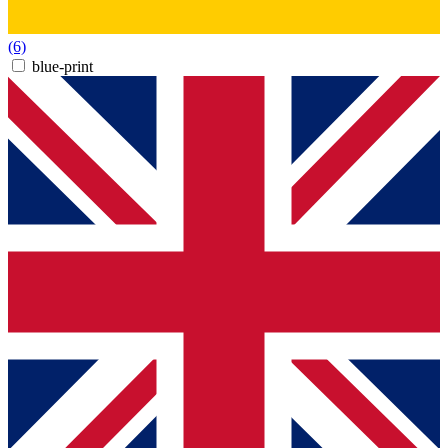
(6)
blue-print