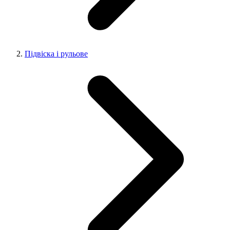
Підвіска і рульове