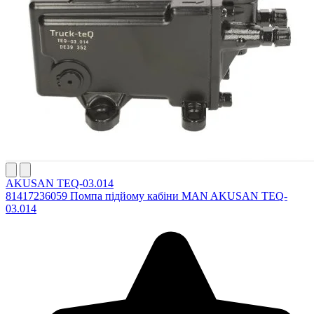
AKUSAN TEQ-03.014
81417236059 Помпа підйому кабіни MAN AKUSAN TEQ-
03.014