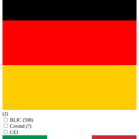
(2)
BLIC
(598)
Covind
(7)
CEI