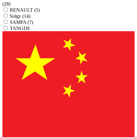
(28)
RENAULT
(5)
Solgy
(14)
SAMPA
(7)
TANGDE