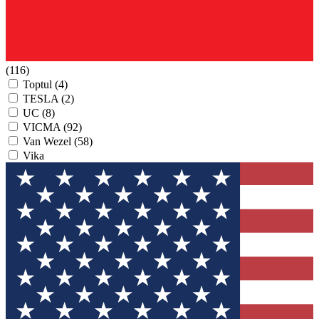
(116)
Toptul
(4)
TESLA
(2)
UC
(8)
VICMA
(92)
Van Wezel
(58)
Vika