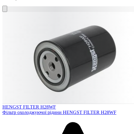
HENGST FILTER H28WF
Фільтр охолоджуючої рідини HENGST FILTER H28WF