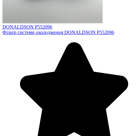
DONALDSON P552096
Фільтр системи охолодження DONALDSON P552096