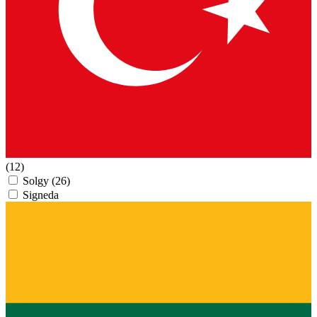
(12)
Solgy
(26)
Signeda