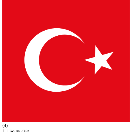
(4)
Solgy
(28)