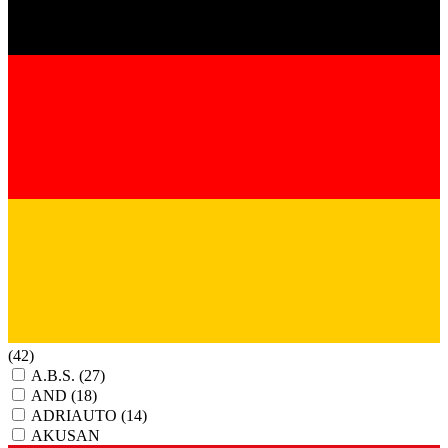
(42)
A.B.S.
(27)
AND
(18)
ADRIAUTO
(14)
AKUSAN