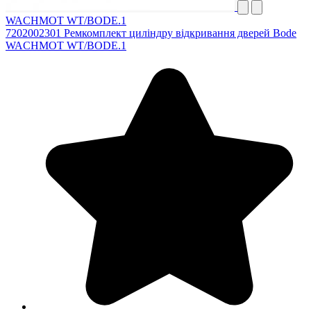
WACHMOT WT/BODE.1
7202002301 Ремкомплект циліндру відкривання дверей Bode
WACHMOT WT/BODE.1