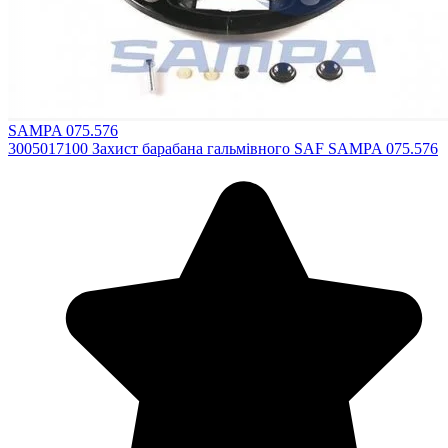
SAMPA 075.576
3005017100 Захист барабана гальмівного SAF SAMPA 075.576