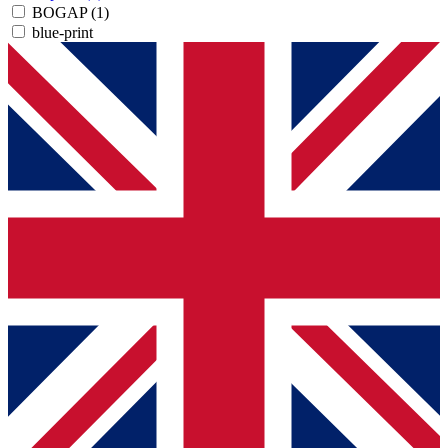
BOGAP
(1)
blue-print