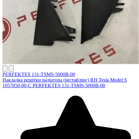
PERFEKTES 131-TSMS-5000B-00
Накладка решітки радіатора (рестайлінг) RH Tesla Model S
1057850-00-C PERFEKTES 131-TSMS-5000B-00