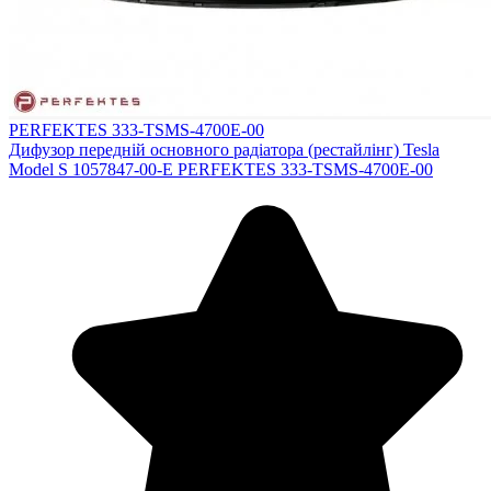
PERFEKTES 333-TSMS-4700E-00
Дифузор передній основного радіатора (рестайлінг) Tesla
Model S 1057847-00-E PERFEKTES 333-TSMS-4700E-00