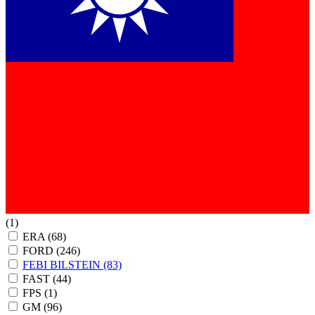
(1)
ERA
(68)
FORD
(246)
FEBI BILSTEIN
(83)
FAST
(44)
FPS
(1)
GM
(96)