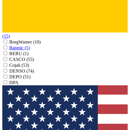
(15)
BorgWarner
(10)
Bapmic
(5)
BERU
(1)
CASCO
(55)
Cojali
(53)
DENSO
(74)
DEPO
(51)
DPA