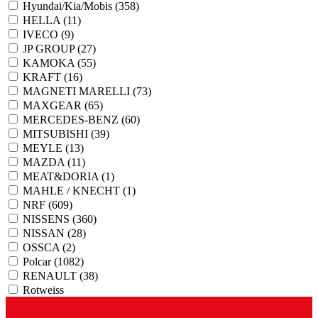
Hyundai/Kia/Mobis
(358)
HELLA
(11)
IVECO
(9)
JP GROUP
(27)
KAMOKA
(55)
KRAFT
(16)
MAGNETI MARELLI
(73)
MAXGEAR
(65)
MERCEDES-BENZ
(60)
MITSUBISHI
(39)
MEYLE
(13)
MAZDA
(11)
MEAT&DORIA
(1)
MAHLE / KNECHT
(1)
NRF
(609)
NISSENS
(360)
NISSAN
(28)
OSSCA
(2)
Polcar
(1082)
RENAULT
(38)
Rotweiss