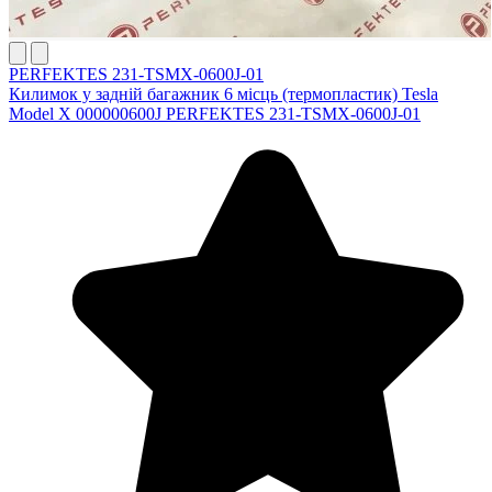
PERFEKTES 231-TSMX-0600J-01
Килимок у задній багажник 6 місць (термопластик) Tesla
Model X 000000600J PERFEKTES 231-TSMX-0600J-01