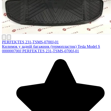
PERFEKTES 231-TSMS-0700J-01
Килимок у задній багажник (термопластик) Tesla Model S
000000700J PERFEKTES 231-TSMS-0700J-01