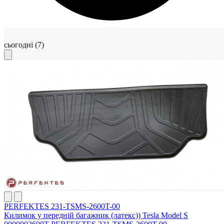
сьогодні
(7)
PERFEKTES 231-TSMS-2600T-00
Килимок у передній багажник (латекс)) Tesla Model S