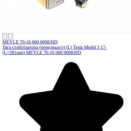
MEYLE 70-16 060 0008/HD
Тяга стабілізатора (переднього) (L) Tesla Model 3 17-
(L=281mm) MEYLE 70-16 060 0008/HD