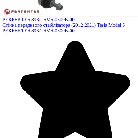
PERFEKTES 893-TSMS-0300B-00
Стійка переднього стабілізатора (2012-2021) Tesla Model S
PERFEKTES 893-TSMS-0300B-00