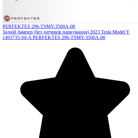
PERFEKTES 296-TSMY-3500A-00
Задній бампер (без датчиків паркування) 2023 Tesla Model Y
1493735-S0-A PERFEKTES 296-TSMY-3500A-00