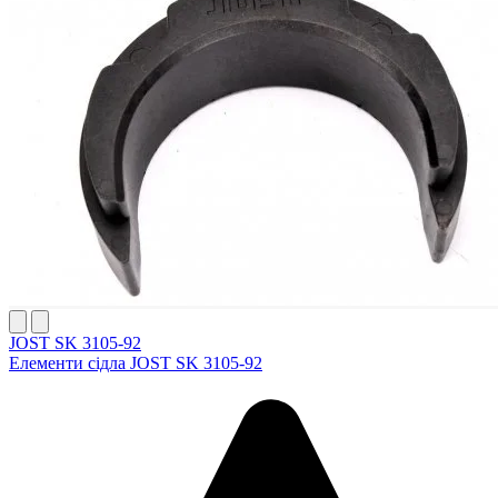
JOST SK 3105-92
Елементи сідла JOST SK 3105-92