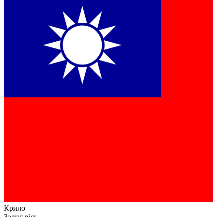
Крило
Задня вісь