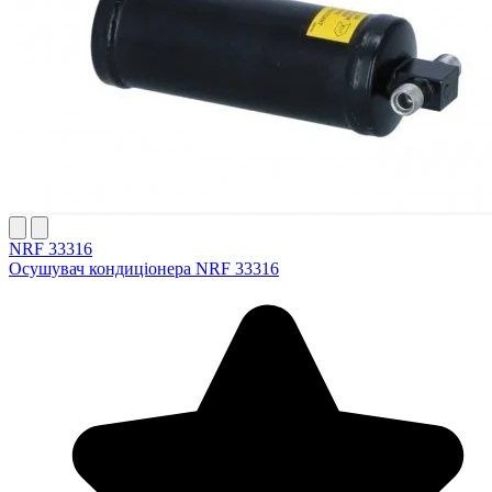
NRF 33316
Осушувач кондиціонера NRF 33316