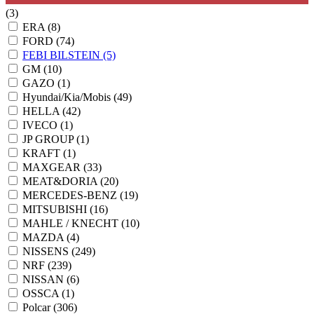
(3)
ERA
(8)
FORD
(74)
FEBI BILSTEIN
(5)
GM
(10)
GAZO
(1)
Hyundai/Kia/Mobis
(49)
HELLA
(42)
IVECO
(1)
JP GROUP
(1)
KRAFT
(1)
MAXGEAR
(33)
MEAT&DORIA
(20)
MERCEDES-BENZ
(19)
MITSUBISHI
(16)
MAHLE / KNECHT
(10)
MAZDA
(4)
NISSENS
(249)
NRF
(239)
NISSAN
(6)
OSSCA
(1)
Polcar
(306)