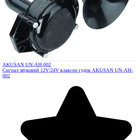
AKUSAN UN-AH-002
Сигнал звуковий 12V/24V клаксон гудок AKUSAN UN-AH-
002