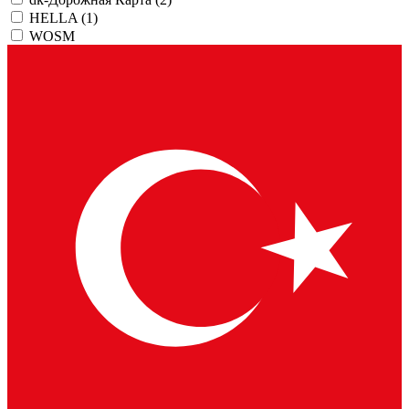
HELLA
(1)
WOSM