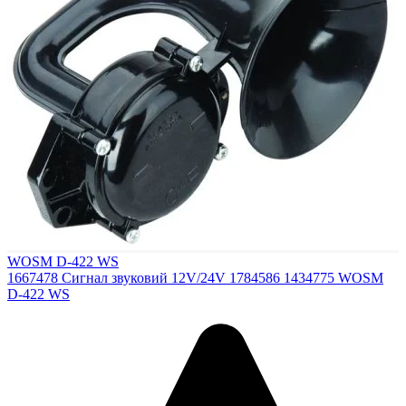
WOSM D-422 WS
1667478 Сигнал звуковий 12V/24V 1784586 1434775 WOSM
D-422 WS