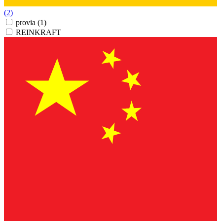
(2)
provia
(1)
REINKRAFT