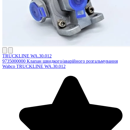
TRUCKLINE WA.30.012
9735000000 Клапан швидкого/аварійного розгальмування
Wabco TRUCKLINE WA.30.012