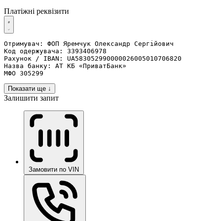
Платіжні реквізити
Отримувач: ФОП Яремчук Олександр Сергійович 

Код одержувача: 3393406978 

Рахунок / IBAN: UA583052990000026005010706820

Назва банку: АТ КБ «ПриватБанк»

МФО 305299
Показати ще ↓
Залишити запит
Замовити по VIN