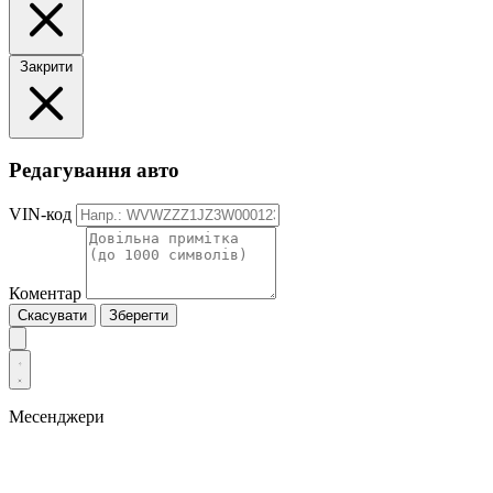
Закрити
Редагування авто
VIN-код
Коментар
Скасувати
Зберегти
Месенджери