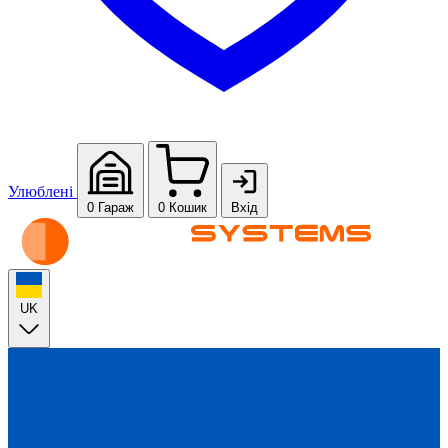
Улюблені
0
Гараж
0
Кошик
Вхід
UK