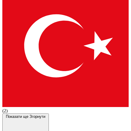
(2)
Показати ще
Згорнути