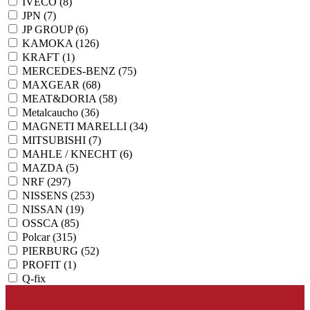
IVECO
(8)
JPN
(7)
JP GROUP
(6)
KAMOKA
(126)
KRAFT
(1)
MERCEDES-BENZ
(75)
MAXGEAR
(68)
MEAT&DORIA
(58)
Metalcaucho
(36)
MAGNETI MARELLI
(34)
MITSUBISHI
(7)
MAHLE / KNECHT
(6)
MAZDA
(5)
NRF
(297)
NISSENS
(253)
NISSAN
(19)
OSSCA
(85)
Polcar
(315)
PIERBURG
(52)
PROFIT
(1)
Q-fix