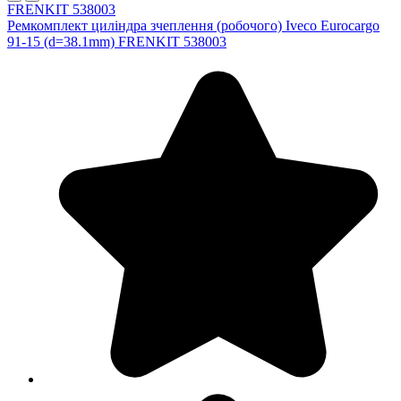
FRENKIT 538003
Ремкомплект циліндра зчеплення (робочого) Iveco Eurocargo
91-15 (d=38.1mm) FRENKIT 538003