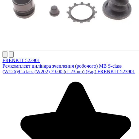
FRENKIT 523901
Ремкомплект циліндра зчеплення (робочого) MB S-class
(W126)/C-class (W202) 79-00 (d=23mm) (Fag) FRENKIT 523901