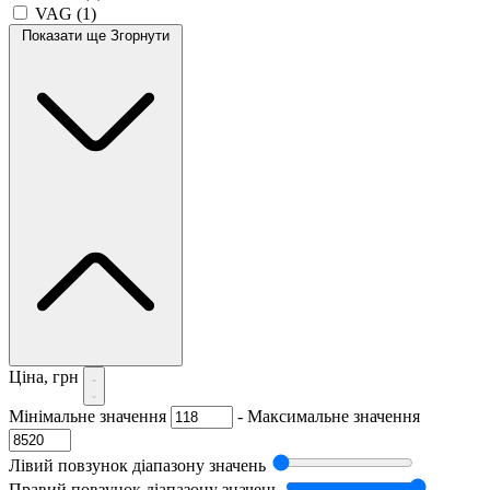
VAG
(1)
Показати ще
Згорнути
Ціна, грн
Мінімальне значення
-
Максимальне значення
Лівий повзунок діапазону значень
Правий повзунок діапазону значень