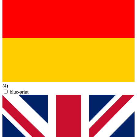
(4)
blue-print