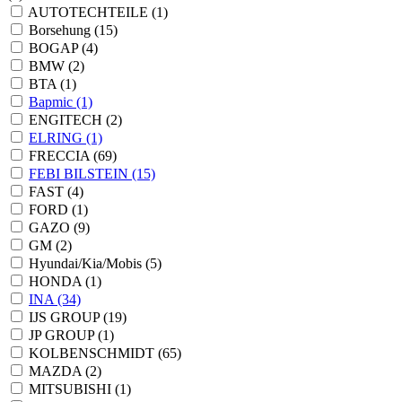
AUTOTECHTEILE
(1)
Borsehung
(15)
BOGAP
(4)
BMW
(2)
BTA
(1)
Bapmic
(1)
ENGITECH
(2)
ELRING
(1)
FRECCIA
(69)
FEBI BILSTEIN
(15)
FAST
(4)
FORD
(1)
GAZO
(9)
GM
(2)
Hyundai/Kia/Mobis
(5)
HONDA
(1)
INA
(34)
IJS GROUP
(19)
JP GROUP
(1)
KOLBENSCHMIDT
(65)
MAZDA
(2)
MITSUBISHI
(1)