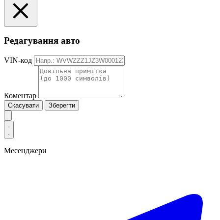
Редагування авто
VIN-код
Коментар
Скасувати
Зберегти
Месенджери