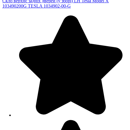
Скло верхнє задніх дверей (у зборі) LH Tesla Model X
103490200G TESLA 1034902-00-G