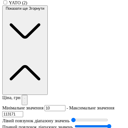
YATO
(2)
Показати ще
Згорнути
Ціна, грн
Мінімальне значення
-
Максимальне значення
Лівий повзунок діапазону значень
Правий повзунок діапазону значень