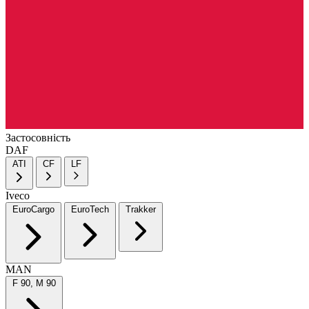
Застосовність
DAF
ATI
CF
LF
Iveco
EuroCargo
EuroTech
Trakker
MAN
F 90, M 90