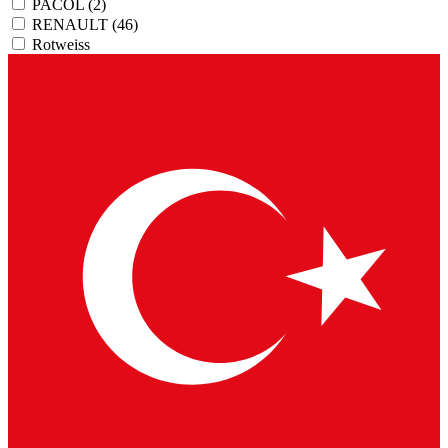
PACOL
(2)
RENAULT
(46)
Rotweiss