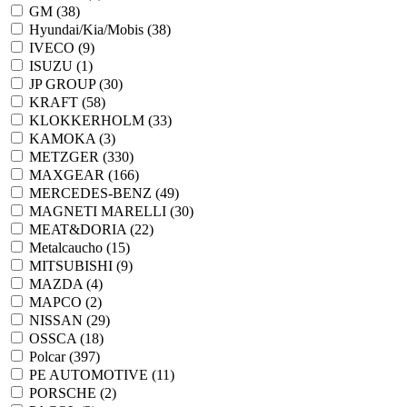
GM
(38)
Hyundai/Kia/Mobis
(38)
IVECO
(9)
ISUZU
(1)
JP GROUP
(30)
KRAFT
(58)
KLOKKERHOLM
(33)
KAMOKA
(3)
METZGER
(330)
MAXGEAR
(166)
MERCEDES-BENZ
(49)
MAGNETI MARELLI
(30)
MEAT&DORIA
(22)
Metalcaucho
(15)
MITSUBISHI
(9)
MAZDA
(4)
MAPCO
(2)
NISSAN
(29)
OSSCA
(18)
Polcar
(397)
PE AUTOMOTIVE
(11)
PORSCHE
(2)