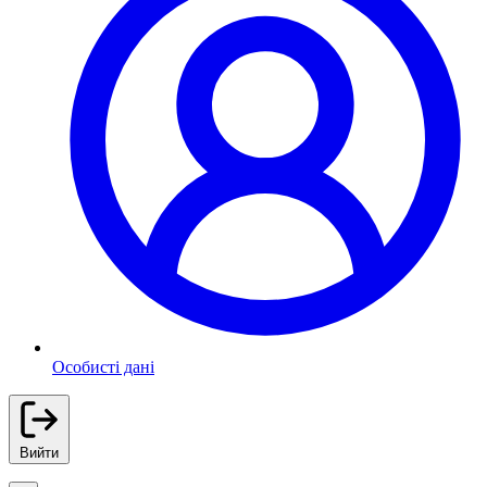
Особисті дані
Вийти