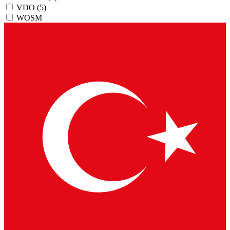
VDO
(5)
WOSM