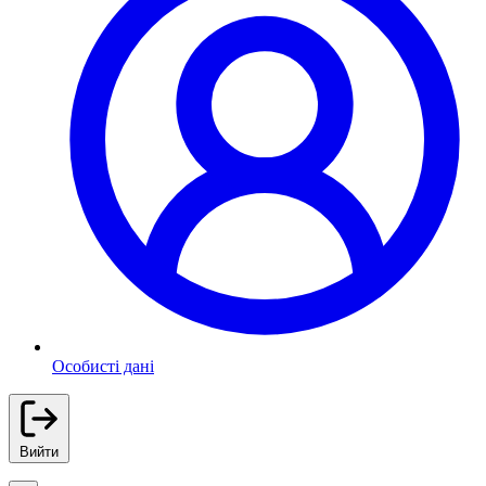
Особисті дані
Вийти