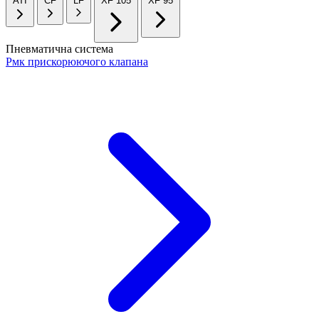
ATI
CF
LF
XF 105
XF 95
Пневматична система
Рмк прискорюючого клапана