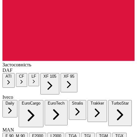
Застосовність
DAF
ATI
CF
LF
XF 105
XF 95
Iveco
Daily
EuroCargo
EuroTech
Stralis
Trakker
TurboStar
MAN
F 90, M 90
F2000
L2000
TGA
TGL
TGM
TGX