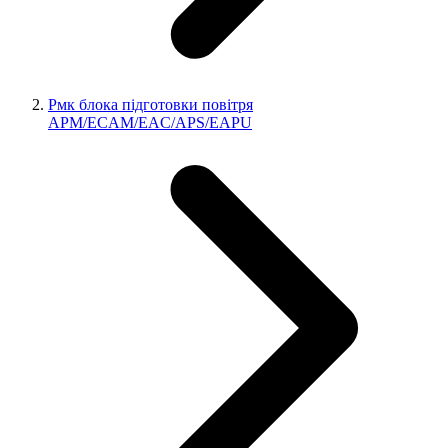
Рмк блока підготовки повітря
APM/ECAM/EAC/APS/EAPU