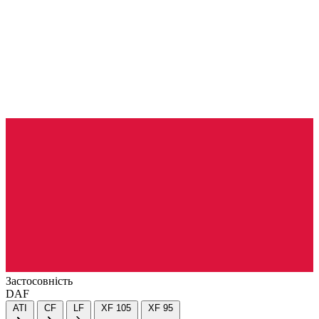
Застосовність
DAF
ATI
CF
LF
XF 105
XF 95