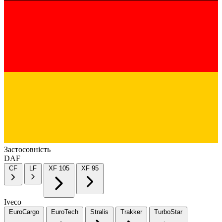
Застосовність
DAF
CF
LF
XF 105
XF 95
Iveco
EuroCargo
EuroTech
Stralis
Trakker
TurboStar