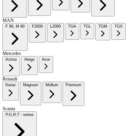
MAN
F 90, M 90
F2000
L2000
TGA
TGL
TGM
TGX
Mercedes
Actros
Atego
Axor
Renault
Kerax
Magnum
Midlum
Premium
Scania
P,G,R,T - series