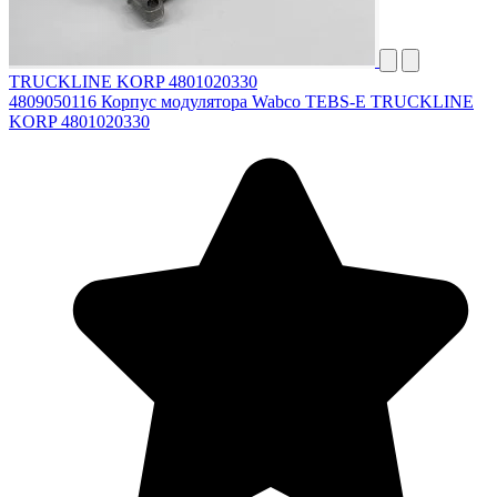
TRUCKLINE KORP 4801020330
4809050116 Корпус модулятора Wabco TEBS-E TRUCKLINE
KORP 4801020330