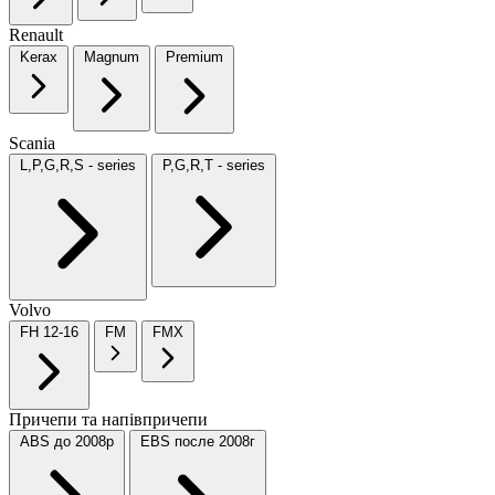
Renault
Kerax
Magnum
Premium
Scania
L,P,G,R,S - series
P,G,R,T - series
Volvo
FH 12-16
FM
FMX
Причепи та напівпричепи
ABS до 2008р
EBS после 2008г