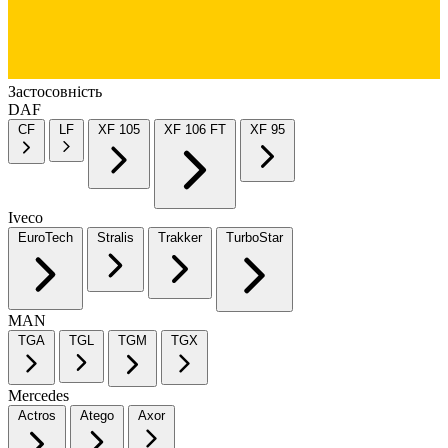
Застосовність
DAF
CF
LF
XF 105
XF 106 FT
XF 95
Iveco
EuroTech
Stralis
Trakker
TurboStar
MAN
TGA
TGL
TGM
TGX
Mercedes
Actros
Atego
Axor