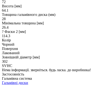
72
Висота [мм]
64.1
Товщина гальмівного диска (мм)
28
Мінімальна товщина [мм]
26.4
? Фаски 2 [мм]
114.3
Колір
Чорний
Поверхня
Лакований
Зовнішній діаметр [мм]
302
SVHC
Нема інформації. зверніться. будь ласка. до виробника!
Застосовність
Гальмівна система
Гальмівні диски