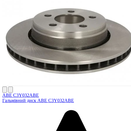
ABE C3Y032ABE
Гальмівний диск ABE C3Y032ABE