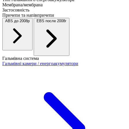
Мембрана/мембрана
Застосовність
Причепи та напівпричепи
ABS до 2008р
EBS после 2008г
Гальмівна система
Гальмівні камери / енергоакумулятори