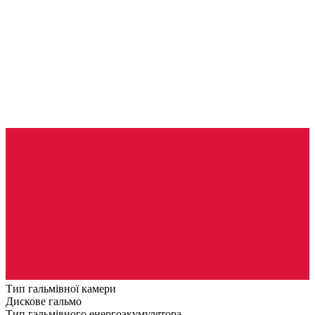
Тип гальмівної камери
Дискове гальмо
Тип гальмівного енергоакумулятора