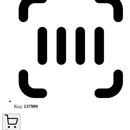
Код:
137909