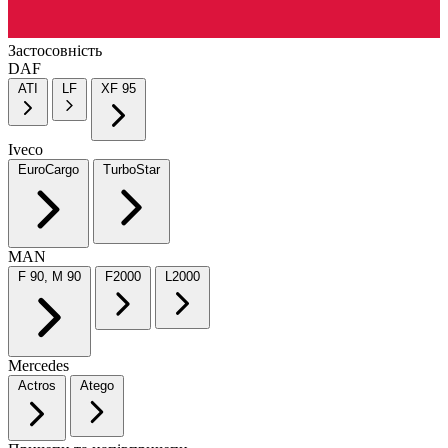
Застосовність
DAF
ATI
LF
XF 95
Iveco
EuroCargo
TurboStar
MAN
F 90, M 90
F2000
L2000
Mercedes
Actros
Atego