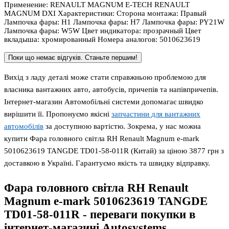
Применение: RENAULT MAGNUM E-TECH RENAULT
MAGNUM DXI Характеристики: Сторона монтажа: Правый
Лампочка фары: H1 Лампочка фары: H7 Лампочка фары: PY21W
Лампочка фары: W5W Цвет индикатора: прозрачный Цвет
вкладыша: хромированный Номера аналогов: 5010623619
Поки що немає відгуків. Станьте першим!
Вихід з ладу деталі може стати справжньою проблемою для
власника вантажних авто, автобусів, причепів та напівпричепів.
Інтернет-магазин Автомобільні системи допомагає швидко
вирішити її. Пропонуємо якісні
запчастини для вантажних
автомобілів
за доступною вартістю. Зокрема, у нас можна
купити Фара головного світла RH Renault Magnum e-mark
5010623619 TANGDE TD01-58-011R (Китай) за ціною 3877 грн з
доставкою в Україні. Гарантуємо якість та швидку відправку.
Фара головного світла RH Renault
Magnum e-mark 5010623619 TANGDE
TD01-58-011R
- переваги покупки в
інтернет-магазині Autosystems