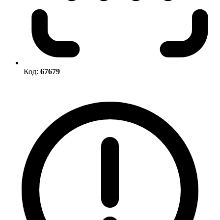
Код:
67679