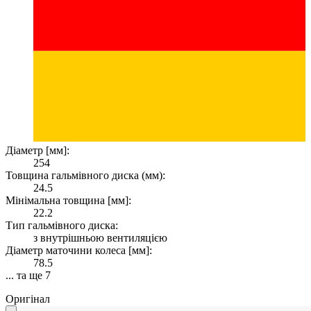
Діаметр [мм]:
254
Товщина гальмівного диска (мм):
24.5
Мінімальна товщина [мм]:
22.2
Тип гальмівного диска:
з внутрішньою вентиляцією
Діаметр маточини колеса [мм]:
78.5
... та ще 7
Оригінал