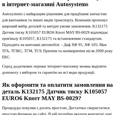
в інтернет-магазині Autosystems
Autosystems є найкращим рішенням для придбання запчастин
для вантажівок та інших видів транспорту. Компанія пропонує
широкий вибір деталей та вигідні умови замовлення. K132175
Датчик тиску K105057 EURO6 Knorr MAY BS-0029 відповідає
оригіналу K105057, K132175 та встановленим стандартам.
Підходить на вантажні автомобілі - Даф ХФ 95, ХФ 105; Ман
ТГА, ТГІКС, ТГМ, ТГЛ; Причіпи та напівпричіпи після 2008 року
ЕБС.
Серед додаткових переваг інтернет-магазину можна виділити
допомогу з вибором та гарантію на всі види продукції.
Як оформити та оплатити замовлення на
деталь
K132175 Датчик тиску K105057
EURO6 Knorr MAY BS-0029
?
Процедура покупки є досить простою. Достатньо скористатися
простою формою на сайті. В ній потрібно вказати контактні дані