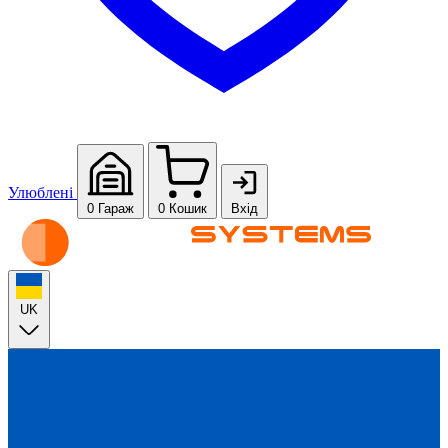
Улюблені
0
Гараж
0
Кошик
Вхід
UK