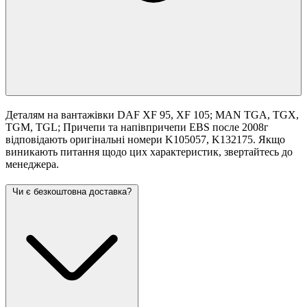
Деталям на вантажівки DAF XF 95, XF 105; MAN TGA, TGX,
TGM, TGL; Причепи та напівпричепи EBS после 2008г
відповідають оригінальні номери K105057, K132175. Якщо
виникають питання щодо цих характеристик, звертайтесь до
менеджера.
Чи є безкоштовна доставка?