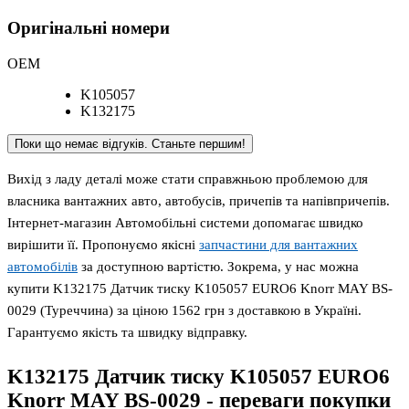
Оригінальні номери
OEM
K105057
K132175
Поки що немає відгуків. Станьте першим!
Вихід з ладу деталі може стати справжньою проблемою для
власника вантажних авто, автобусів, причепів та напівпричепів.
Інтернет-магазин Автомобільні системи допомагає швидко
вирішити її. Пропонуємо якісні
запчастини для вантажних
автомобілів
за доступною вартістю. Зокрема, у нас можна
купити K132175 Датчик тиску K105057 EURO6 Knorr MAY BS-
0029 (Туреччина) за ціною 1562 грн з доставкою в Україні.
Гарантуємо якість та швидку відправку.
K132175 Датчик тиску K105057 EURO6
Knorr MAY BS-0029
- переваги покупки