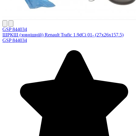
GSP 844034
ШРКШ (зовнішній) Renault Trafic 1.9dCi 01- (27x26x157.5)
GSP 844034