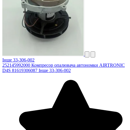
Інше 33-306-002
252145992000 Компресор опалювача автономки AIRTRONIC
D4S 81619306087 Інше 33-306-002