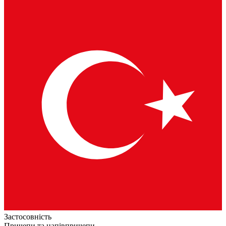
Застосовність
Причепи та напівпричепи