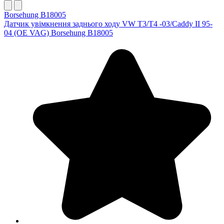
Borsehung B18005
Датчик увімкнення заднього ходу VW T3/T4 -03/Caddy II 95-
04 (OE VAG) Borsehung B18005